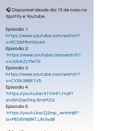
🎧 Disponível desde dia 15 de maio no
Spotify e Youtube.
Episódio 1:
https://www.youtube.com/watch?
v=RCSbMhmGoe4
Episódio 2:
https://www.youtube.com/watch?
v=UohAZz7lw70
Episódio 3:
https://www.youtube.com/watch?
v=CYSk39BE1V0
Episódio 4:
https://
youtu.be/41YvHl1JYy8?
si=j5m2qx5Xq-6nxMZG
Episódio 5:
https://youtu.be/Q2mp_wmHHj8?
si=MEVbhB8kTJJN3yd8