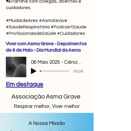
📲 Partilhe com colegas, doentes e
cuidadores.
#MudardeAres #AsmaGrave
#SaúdeRespiratória #PodcastSaúde
#ProfissionaisdeSaúde #Cuidadores
Viver com Asma Grave - Depoimentos
de 6 de Maio - Dia Mundial da Asma
06 Maio 2025 - Ciência e Inovação
-03:28
Em destaque
Associação Asma Grave
Respirar melhor, Viver melhor
A Nossa Missão